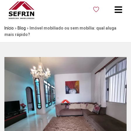
Início
»
Blog
»
Imóvel mobiliado ou sem mobília: qual aluga
mais rápido?