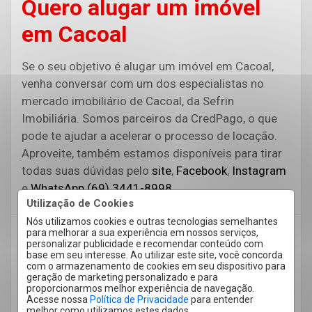
Quero alugar um imóvel
em Cacoal
Se o seu objetivo é alugar um imóvel em Cacoal,
venha conversar com um dos especialistas no
mercado imobiliário de Cacoal, da Sefrin
Imobiliária. Somos parceiros da CredPago, o que
pode te ajudar a acelerar o processo de locação.
Aproveite, também estamos disponíveis para tirar
todas suas dúvidas pelo
site
,
Facebook
,
Instagram
e
WhatsApp (69) 3441-8998
.
Utilização de Cookies
Nós utilizamos cookies e outras tecnologias semelhantes
para melhorar a sua experiência em nossos serviços,
Alugar imóvel
alugar imóvel em Cacoal
personalizar publicidade e recomendar conteúdo com
base em seu interesse. Ao utilizar este site, você concorda
anunciar imóvel
Anunciar imóvel em Cacoal
com o armazenamento de cookies em seu dispositivo para
geração de marketing personalizado e para
Imobiliária em Cacoal
Imobiliária Sefrin
proporcionarmos melhor experiência de navegação.
Acesse nossa
Política de Privacidade
para entender
Imóvel em Cacoal
Imóvel mobiliado
melhor como utilizamos estes dados.