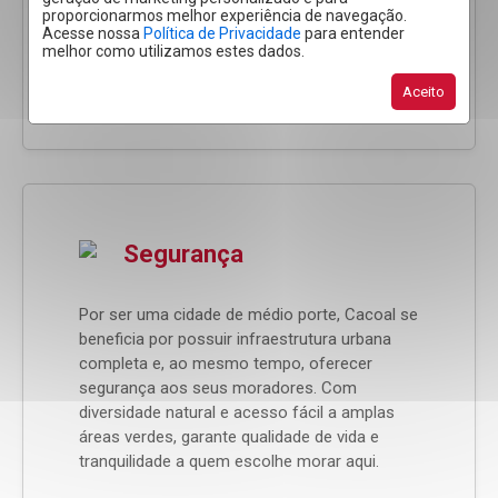
polo regional nas áreas de saúde e educação,
proporcionarmos melhor experiência de navegação.
o que se traduz em incremento em outras
Acesse nossa
Política de Privacidade
para entender
melhor como utilizamos estes dados.
áreas como o comércio.
Aceito
Segurança
Por ser uma cidade de médio porte, Cacoal se
beneficia por possuir infraestrutura urbana
completa e, ao mesmo tempo, oferecer
segurança aos seus moradores. Com
diversidade natural e acesso fácil a amplas
áreas verdes, garante qualidade de vida e
tranquilidade a quem escolhe morar aqui.