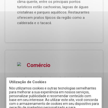
clima quente, entre os principais pontos
turísticos estão cachoeiras, lagoas de águas
cristalinas e parques aquáticos. Restaurantes
oferecem pratos típicos da região como a
caldeirada e o tacacá.
Comércio
Localizada na fronteira agrícola amazônica,
Utilização de Cookies
Cacoal tem sua economia baseada na
Nós utilizamos cookies e outras tecnologias semelhantes
agropecuária, indústria e serviços. Entre os
para melhorar a sua experiência em nossos serviços,
setores que mais se destacam estão
personalizar publicidade e recomendar conteúdo com
alimentício, autopeças e concessionárias,
base em seu interesse. Ao utilizar este site, você concorda
com o armazenamento de cookies em seu dispositivo para
confecções e materiais de construção. É um
geração de marketing personalizado e para