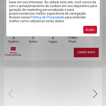
CASA 3 QUARTOS SETE DE SETEMBRO 114M²
base em seu interesse. Ao utilizar este site, você concorda
AVENIDA NOVE DE JANEIRO, 1570, SETE DE SETEMBRO -
com o armazenamento de cookies em seu dispositivo para
CACOAL
/RO
geração de marketing personalizado e para
proporcionarmos melhor experiência de navegação.
Cód.:
SEF2164
Acesse nossa
Política de Privacidade
para entender
Aluguel
melhor como utilizamos estes dados.
R$ 2.100,00
Aceito
3
2
2
114
m²
Quartos
Suítes
Vagas
Privat.
SABER MAIS
Aceita
Financiamento