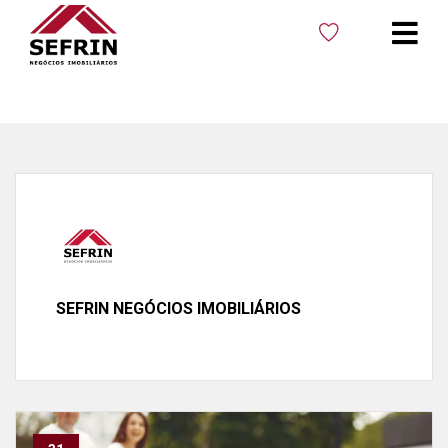
Início
»
Blog
»
Arquivos para Sefrin Negócios Imobiliários
SEFRIN NEGÓCIOS IMOBILIÁRIOS
Paginação