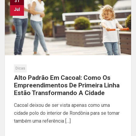
31
de
Jul
posts
Dicas
Alto Padrão Em Cacoal: Como Os
Empreendimentos De Primeira Linha
Estão Transformando A Cidade
Cacoal deixou de ser vista apenas como uma
cidade polo do interior de Rondônia para se tornar
também uma referência […]