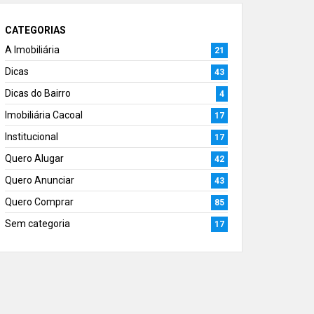
CATEGORIAS
A Imobiliária
21
Dicas
43
Dicas do Bairro
4
Imobiliária Cacoal
17
Institucional
17
Quero Alugar
42
Quero Anunciar
43
Quero Comprar
85
Sem categoria
17