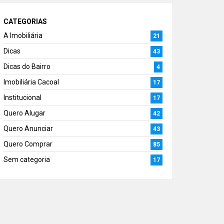
CATEGORIAS
A Imobiliária
21
Dicas
43
Dicas do Bairro
4
Imobiliária Cacoal
17
Institucional
17
Quero Alugar
42
Quero Anunciar
43
Quero Comprar
85
Sem categoria
17