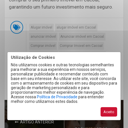
garantindo um futuro investimento mais seguro.
Alugar imóvel
alugar imóvel em Cacoal
anunciar imóvel
Anunciar imóvel em Cacoal
Comprar imóvel
Comprar Imovel em Cacoal
Comprar terreno
Comprar terreno em Cacoal
Utilização de Cookies
Evitar golpes
Golpes
Imobiliária
Nós utilizamos cookies e outras tecnologias semelhantes
para melhorar a sua experiência em nossos serviços,
Imobiliária em Cacoal
Mercado imobiliário
personalizar publicidade e recomendar conteúdo com
base em seu interesse. Ao utilizar este site, você concorda
Mercado imobiliário em Cacoal
Sefrin
com o armazenamento de cookies em seu dispositivo para
geração de marketing personalizado e para
Sefrin Imobiliária
proporcionarmos melhor experiência de navegação.
Acesse nossa
Política de Privacidade
para entender
melhor como utilizamos estes dados.
Aceito
ARTIGO ANTERIOR