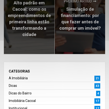
PRÓXIMO ARTIGO
Alto padrão em
Cacoal: como os
Simulação de
empreendimentos de
financiamento: por
primeira linha estão
que fazer antes de
transformando a
comprar um imóvel?
cidade
CATEGORIAS
A Imobiliária
21
Dicas
43
Dicas do Bairro
4
Imobiliária Cacoal
17
Institucional
17