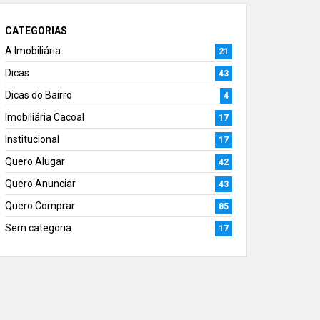
CATEGORIAS
A Imobiliária
21
Dicas
43
Dicas do Bairro
4
Imobiliária Cacoal
17
Institucional
17
Quero Alugar
42
Quero Anunciar
43
Quero Comprar
85
Sem categoria
17