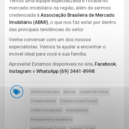
Temos uma equipe especializada e focada no
mercado imobiliário na região, além de sermos
credenciada à
Associação Brasileira de Mercado
Imobiliário (ABMI)
, o que nos faz estar por dentro
das principais tendências do setor.
Venha conversar com um dos nossos
especialistas. Vamos te ajudar a encontrar o
imóvel ideal para você e sua família.
Aproveite! Estamos disponíveis no site,
Facebook
,
Instagram
e
WhatsApp (69) 3441-8998
.
análise financeira
bancos
compra de imóvel
Comprar imóvel
Comprar imovel Cacoal
crédito consignado
empréstimos
Financiamento Imobiliário
Imobiliária em Cacoal
Imóveis Cacoal