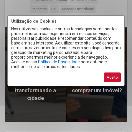
impostos
ITBI
Mercado imobiliário
negociação
parcelamento
Utilização de Cookies
Nós utilizamos cookies e outras tecnologias semelhantes
para melhorar a sua experiência em nossos serviços,
personalizar publicidade e recomendar conteúdo com
base em seu interesse. Ao utilizar este site, você concorda
com o armazenamento de cookies em seu dispositivo para
ARTIGO ANTERIOR
geração de marketing personalizado e para
proporcionarmos melhor experiência de navegação.
PRÓXIMO ARTIGO
Alto padrão em
Acesse nossa
Política de Privacidade
para entender
Cacoal: como os
Simulação de
melhor como utilizamos estes dados.
empreendimentos de
financiamento: por
Aceito
primeira linha estão
que fazer antes de
transformando a
comprar um imóvel?
cidade