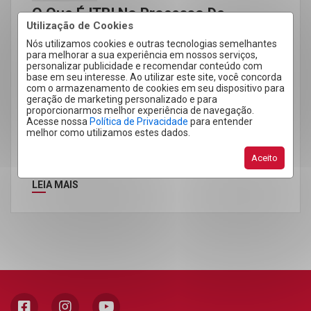
O Que É ITBI No Processo De
Utilização de Cookies
Compra De Imóvel?
Nós utilizamos cookies e outras tecnologias semelhantes
para melhorar a sua experiência em nossos serviços,
A compra de um imóvel em Cacoal é uma decisão
personalizar publicidade e recomendar conteúdo com
importante e que envolve diversos processos
base em seu interesse. Ao utilizar este site, você concorda
com o armazenamento de cookies em seu dispositivo para
burocráticos. Um desses processos […]
geração de marketing personalizado e para
proporcionarmos melhor experiência de navegação.
Acesse nossa
Política de Privacidade
para entender
melhor como utilizamos estes dados.
Aceito
LEIA MAIS