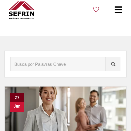
Início
»
Blog
»
impostos
27
Jun