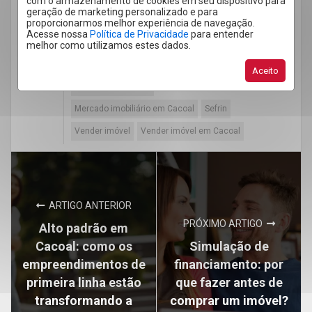
com o armazenamento de cookies em seu dispositivo para
geração de marketing personalizado e para
anunciar imóvel
Anunciar imóvel em Cacoal
proporcionarmos melhor experiência de navegação.
Acesse nossa
Política de Privacidade
para entender
Documentos
Documentos de Imóvel
melhor como utilizamos estes dados.
Imobiliária em Cacoal
Imobiliária Sefrin
Aceito
Mercado imobiliário
Mercado imobiliário em Cacoal
Sefrin
Vender imóvel
Vender imóvel em Cacoal
ARTIGO ANTERIOR
PRÓXIMO ARTIGO
Alto padrão em
Cacoal: como os
Simulação de
empreendimentos de
financiamento: por
primeira linha estão
que fazer antes de
transformando a
comprar um imóvel?