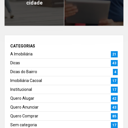
cidade
CATEGORIAS
A Imobiliária
21
Dicas
43
Dicas do Bairro
4
Imobiliária Cacoal
17
Institucional
17
Quero Alugar
42
Quero Anunciar
43
Quero Comprar
85
Sem categoria
17