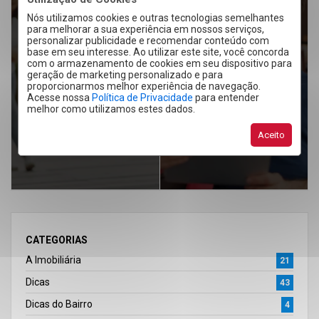
ARTIGO ANTERIOR
Nós utilizamos cookies e outras tecnologias semelhantes
para melhorar a sua experiência em nossos serviços,
PRÓXIMO ARTIGO
Alto padrão em
personalizar publicidade e recomendar conteúdo com
base em seu interesse. Ao utilizar este site, você concorda
Cacoal: como os
Simulação de
com o armazenamento de cookies em seu dispositivo para
empreendimentos de
financiamento: por
geração de marketing personalizado e para
proporcionarmos melhor experiência de navegação.
primeira linha estão
que fazer antes de
Acesse nossa
Política de Privacidade
para entender
melhor como utilizamos estes dados.
transformando a
comprar um imóvel?
cidade
Aceito
CATEGORIAS
A Imobiliária
21
Dicas
43
Dicas do Bairro
4