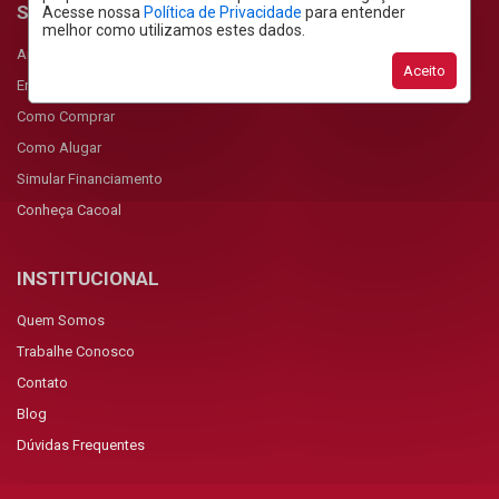
SERVIÇOS
Acesse nossa
Política de Privacidade
para entender
melhor como utilizamos estes dados.
Anunciar Imóvel
Aceito
Encomendar Imóvel
Como Comprar
Como Alugar
Simular Financiamento
Conheça Cacoal
INSTITUCIONAL
Quem Somos
Trabalhe Conosco
Contato
Blog
Dúvidas Frequentes