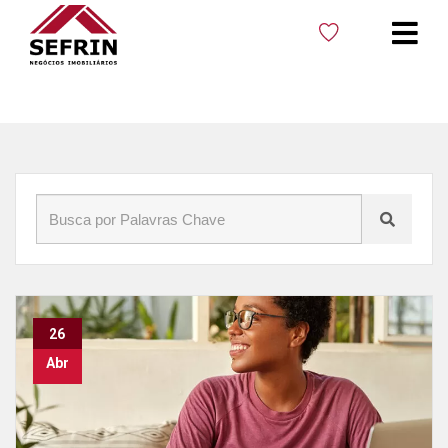
Início
»
Blog
»
Vistoria
26
Abr