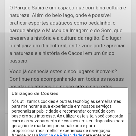
O Parque Sabiá é um espaço que combina cultura e
natureza. Além do belo lago, onde é possível
praticar esportes aquáticos como pedalinho, o
parque abriga o Museu da Imagem e do Som, que
preserva a história e a cultura da região. É o lugar
ideal para um dia cultural, onde você pode apreciar
a natureza e a história de Cacoal em um único
passeio.
Você já conhecia estes cinco lugares incríveis?
Continue nos acompanhando em todas as nossas
novidades através do nosso
site
,
e nas redes
Utilização de Cookies
sociais
Facebook
,
Instagram
e
WhatsApp (69)
3441-8998
Nós utilizamos cookies e outras tecnologias semelhantes
para melhorar a sua experiência em nossos serviços,
personalizar publicidade e recomendar conteúdo com
base em seu interesse. Ao utilizar este site, você concorda
com o armazenamento de cookies em seu dispositivo para
Alugar imóvel
alugar imóvel em Cacoal
geração de marketing personalizado e para
proporcionarmos melhor experiência de navegação.
Atrações de lazer
Cacoal
Comprar imóvel
Acesse nossa
Política de Privacidade
para entender