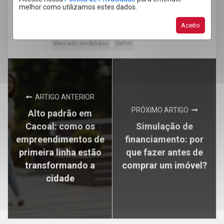
melhor como utilizamos estes dados.
Comprar imovel Cacoal
Imobiliária em Cacoal
Aceito
Imóveis Cacoal
Lazer
Lazer em Cacoal
Mercado imobiliário
Sefrin
ARTIGO ANTERIOR
PRÓXIMO ARTIGO
Alto padrão em
Cacoal: como os
Simulação de
empreendimentos de
financiamento: por
primeira linha estão
que fazer antes de
transformando a
comprar um imóvel?
cidade