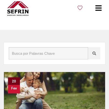
Início
»
Blog
»
Lazer em Cacoal
20
Fev