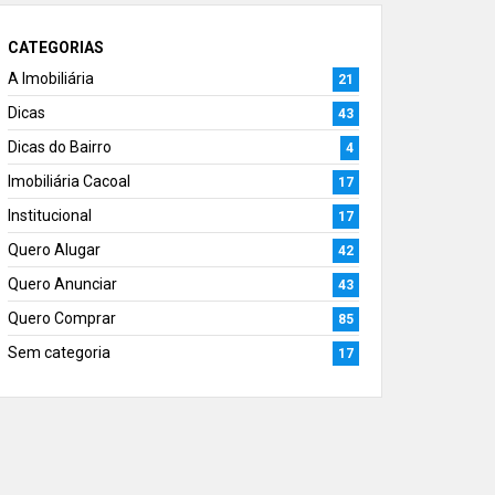
CATEGORIAS
A Imobiliária
21
Dicas
43
Dicas do Bairro
4
Imobiliária Cacoal
17
Institucional
17
Quero Alugar
42
Quero Anunciar
43
Quero Comprar
85
Sem categoria
17