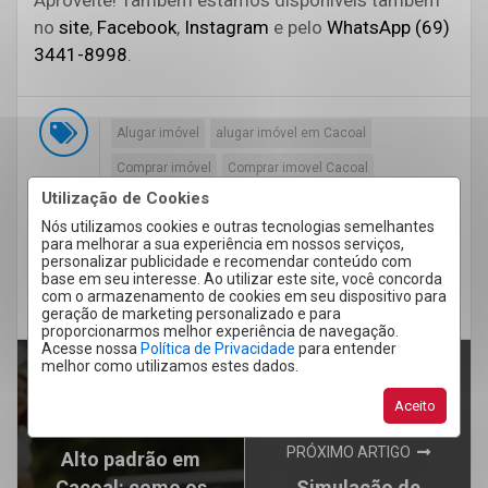
Aproveite! Também estamos disponíveis também
no
site
,
Facebook
,
Instagram
e pelo
WhatsApp (69)
3441-8998
.
Alugar imóvel
alugar imóvel em Cacoal
Comprar imóvel
Comprar imovel Cacoal
Utilização de Cookies
Crédito imobiliário
Imobiliária em Cacoal
Nós utilizamos cookies e outras tecnologias semelhantes
Imóveis Cacoal
Mercado imobiliário
para melhorar a sua experiência em nossos serviços,
personalizar publicidade e recomendar conteúdo com
Taxa Selic
Vender imóvel
base em seu interesse. Ao utilizar este site, você concorda
com o armazenamento de cookies em seu dispositivo para
Vender imóvel em Cacoal
geração de marketing personalizado e para
proporcionarmos melhor experiência de navegação.
Acesse nossa
Política de Privacidade
para entender
melhor como utilizamos estes dados.
Aceito
ARTIGO ANTERIOR
PRÓXIMO ARTIGO
Alto padrão em
Cacoal: como os
Simulação de