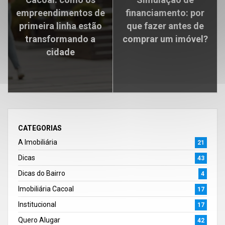
empreendimentos de
financiamento: por
primeira linha estão
que fazer antes de
transformando a
comprar um imóvel?
cidade
CATEGORIAS
A Imobiliária
21
Dicas
43
Dicas do Bairro
4
Imobiliária Cacoal
17
Institucional
17
Quero Alugar
42