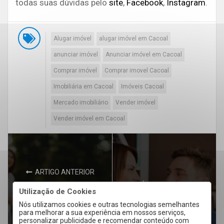
todas suas dúvidas pelo
site
,
Facebook
,
Instagram
.
Alugar imóvel
alugar imóvel em Cacoal
anunciar imóvel
Anunciar imóvel em Cacoal
Comprar imóvel
Comprar imovel Cacoal
Imobiliária em Cacoal
Imóveis Cacoal
Mercado imobiliário
Vender imóvel
Vender imóvel em Cacoal
ARTIGO ANTERIOR
PRÓXIMO ARTIGO
Alto padrão em
Utilização de Cookies
Cacoal: como os
Simulação de
Nós utilizamos cookies e outras tecnologias semelhantes
para melhorar a sua experiência em nossos serviços,
empreendimentos de
financiamento: por
personalizar publicidade e recomendar conteúdo com