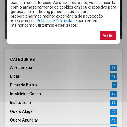
primeira linha estão
que fazer antes de
base em seu interesse. Ao utilizar este site, você concorda
com o armazenamento de cookies em seu dispositivo para
transformando a
comprar um imóvel?
geração de marketing personalizado e para
cidade
proporcionarmos melhor experiência de navegação.
Acesse nossa
Política de Privacidade
para entender
melhor como utilizamos estes dados.
Aceito
CATEGORIAS
A Imobiliária
21
Dicas
43
Dicas do Bairro
4
Imobiliária Cacoal
17
Institucional
17
Quero Alugar
42
Quero Anunciar
43