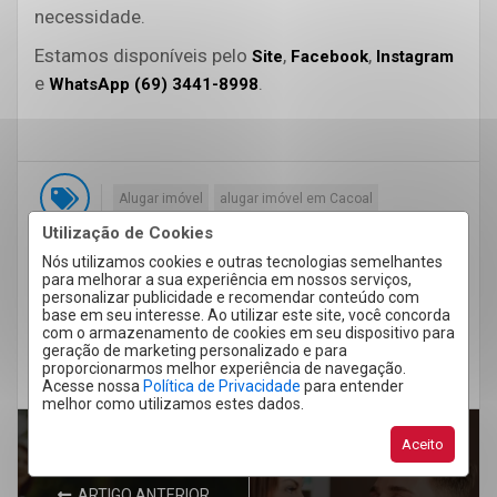
necessidade.
Estamos disponíveis pelo
,
,
Site
Facebook
Instagram
e
.
WhatsApp (69) 3441-8998
Alugar imóvel
alugar imóvel em Cacoal
Utilização de Cookies
Bairros em Cacoal
Comprar imóvel
Nós utilizamos cookies e outras tecnologias semelhantes
Comprar Imovel em Cacoal
para melhorar a sua experiência em nossos serviços,
personalizar publicidade e recomendar conteúdo com
Imobiliária em Cacoal
Imobiliária Sefrin
base em seu interesse. Ao utilizar este site, você concorda
com o armazenamento de cookies em seu dispositivo para
Mercado imobiliário
geração de marketing personalizado e para
proporcionarmos melhor experiência de navegação.
Mercado imobiliário em Cacoal
Acesse nossa
Política de Privacidade
para entender
melhor como utilizamos estes dados.
Aceito
ARTIGO ANTERIOR