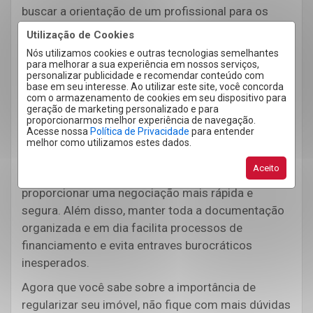
buscar a orientação de um profissional para os
devidos ajustes. Dependendo do problema, pode
Utilização de Cookies
ser necessário retificar documentos, pagar taxas
Nós utilizamos cookies e outras tecnologias semelhantes
atrasadas ou até mesmo entrar com processos
para melhorar a sua experiência em nossos serviços,
personalizar publicidade e recomendar conteúdo com
administrativos. O importante é não adiar esse
base em seu interesse. Ao utilizar este site, você concorda
processo, pois, quanto mais cedo ele for resolvido,
com o armazenamento de cookies em seu dispositivo para
geração de marketing personalizado e para
menor será o impacto no valor e na liquidez do
proporcionarmos melhor experiência de navegação.
Acesse nossa
Política de Privacidade
para entender
imóvel.
melhor como utilizamos estes dados.
Se houver a intenção de vender o imóvel no futuro,
Aceito
verificar com antecedência esses detalhes pode
proporcionar uma negociação mais rápida e
segura. Além disso, manter toda a documentação
organizada e em dia facilita processos de
financiamento e evita entraves burocráticos
inesperados.
Agora que você sabe sobre a importância de
regularizar seu imóvel, não fique com mais dúvidas