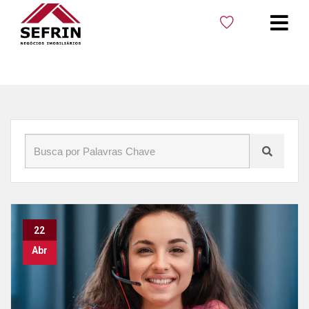
Início
»
Blog
»
Documentação imobiliária
22
Abr