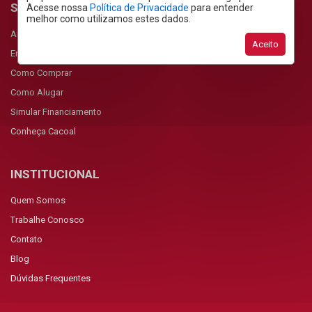
SERVIÇOS
Acesse nossa
Política de Privacidade
para entender
melhor como utilizamos estes dados.
Anunciar Imóvel
Aceito
Encomendar Imóvel
Como Comprar
Como Alugar
Simular Financiamento
Conheça Cacoal
INSTITUCIONAL
Quem Somos
Trabalhe Conosco
Contato
Blog
Dúvidas Frequentes