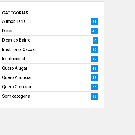
CATEGORIAS
A Imobiliária
21
Dicas
43
Dicas do Bairro
4
Imobiliária Cacoal
17
Institucional
17
Quero Alugar
42
Quero Anunciar
43
Quero Comprar
85
Sem categoria
17