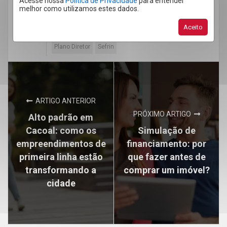
Acesse nossa
Política de Privacidade
para entender
melhor como utilizamos estes dados.
Imobiliária em Cacoal
Imóveis Cacoal
Aceito
Investir em Cacoal
Mercado imobiliário
Plano Diretor
Sefrin
ARTIGO ANTERIOR
PRÓXIMO ARTIGO
Alto padrão em
Cacoal: como os
Simulação de
empreendimentos de
financiamento: por
primeira linha estão
que fazer antes de
transformando a
comprar um imóvel?
cidade