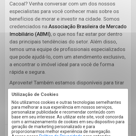
Cacoal? Venha conversar com um dos nossos
especialistas para você conhecer mais sobre os
benefícios de morar e investir na cidade. Somos
credenciados na
Associação Brasileira de Mercado
Imobiliário (ABMI)
, o que nos faz estar por dentro
das principais tendências do setor. Além disso,
temos uma equipe de profissionais especializados
que pode ajudá-lo, com um atendimento exclusivo,
a encontrar o imóvel ideal para você de forma
rápida e segura.
Aproveite! Também estamos disponíveis para tirar
todas suas dúvidas pelo
site
e pelas nossas redes
Utilização de Cookies
sociais
Facebook
,
Instagram
. Também estamos
Nós utilizamos cookies e outras tecnologias semelhantes
disponíveis para sanar suas dúvidas pelo
para melhorar a sua experiência em nossos serviços,
personalizar publicidade e recomendar conteúdo com
WhatsApp (69) 3441-8998
.
base em seu interesse. Ao utilizar este site, você concorda
com o armazenamento de cookies em seu dispositivo para
geração de marketing personalizado e para
proporcionarmos melhor experiência de navegação.
Comprar imóvel
Comprar imovel Cacoal