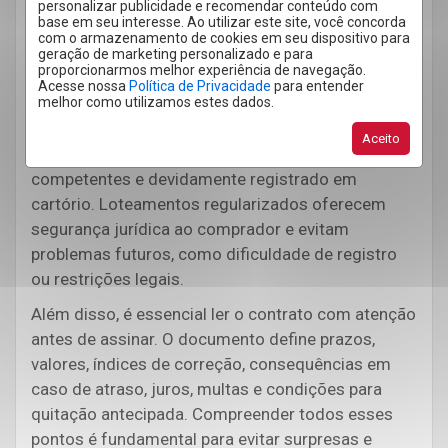
personalizar publicidade e recomendar conteúdo com
inesperadas.
base em seu interesse. Ao utilizar este site, você concorda
com o armazenamento de cookies em seu dispositivo para
Outro aspecto é a verificação da regularidade do
geração de marketing personalizado e para
proporcionarmos melhor experiência de navegação.
loteamento. Mesmo quando o negócio parece
Acesse nossa
Política de Privacidade
para entender
melhor como utilizamos estes dados.
vantajoso e o processo é mais simples que o
bancário, é indispensável conferir se o
Aceito
empreendimento está aprovado pelos órgãos
competentes e devidamente registrado em
cartório. Loteamentos regularizados oferecem
segurança jurídica ao comprador e evitam
problemas futuros, como dificuldade de registro
ou restrições legais.
Além disso, é essencial ler o contrato com atenção
antes de assinar. O documento define prazos,
valores, índices de correção, consequências em
caso de atraso, juros, multas e condições para
quitação antecipada. Compreender todos esses
pontos é fundamental para evitar surpresas e