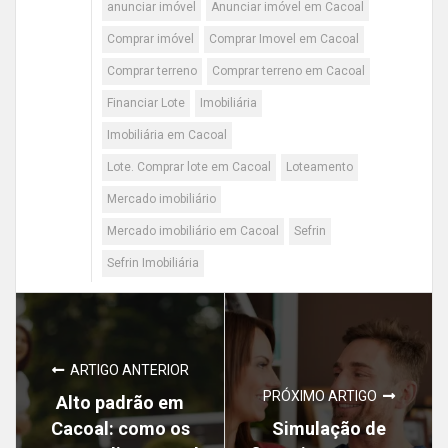
anunciar imóvel
Anunciar imóvel em Cacoal
Comprar imóvel
Comprar Imovel em Cacoal
Comprar terreno
Comprar terreno em Cacoal
Financiar Lote
Imobiliária
Imobiliária em Cacoal
Lote. Comprar lote em Cacoal
Loteamento
Mercado imobiliário
Mercado imobiliário em Cacoal
Sefrin
Sefrin Imobiliária
ARTIGO ANTERIOR
PRÓXIMO ARTIGO
Alto padrão em
Cacoal: como os
Simulação de