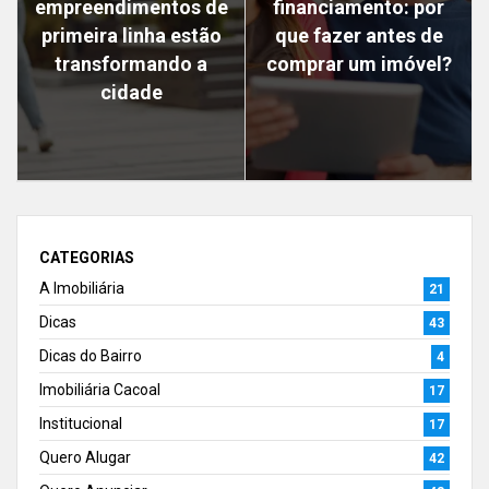
empreendimentos de
financiamento: por
primeira linha estão
que fazer antes de
transformando a
comprar um imóvel?
cidade
CATEGORIAS
A Imobiliária
21
Dicas
43
Dicas do Bairro
4
Imobiliária Cacoal
17
Institucional
17
Quero Alugar
42