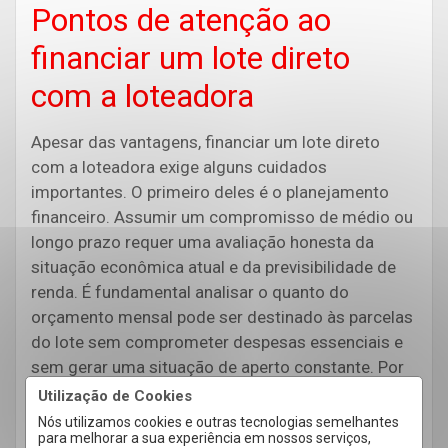
Pontos de atenção ao
financiar um lote direto
com a loteadora
Apesar das vantagens, financiar um lote direto
com a loteadora exige alguns cuidados
importantes. O primeiro deles é o planejamento
financeiro. Assumir um compromisso de médio ou
longo prazo requer uma avaliação honesta da
situação econômica atual e da previsibilidade de
renda. É fundamental analisar o quanto do
orçamento mensal pode ser destinado às parcelas
do lote sem comprometer despesas essenciais e
sem gerar uma situação de aperto constante. Por
isso, manter uma reserva para imprevistos
Utilização de Cookies
também é uma atitude prudente, pois ajuda a
Nós utilizamos cookies e outras tecnologias semelhantes
para melhorar a sua experiência em nossos serviços,
manter o pagamento em dia em situações