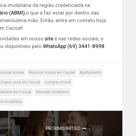
ca imobiliária da região credenciada na
ário (ABMI)
,o que a faz estar por dentro das
imeiríssima mão. Então, entre em contato hoje
m Cacoal!
ovidades em nosso
site
e nas redes sociais, o
 disponíveis pelo
WhatsApp (69) 3441-8998
.
nunciar imóvel
Anunciar imóvel em Cacoal
Apartamento
Omprar casa em Cacoal
Comprar imóvel
obiliária em Cacoal
Mercado imobiliário
rin Imobiliária
PRÓXIMO ARTIGO