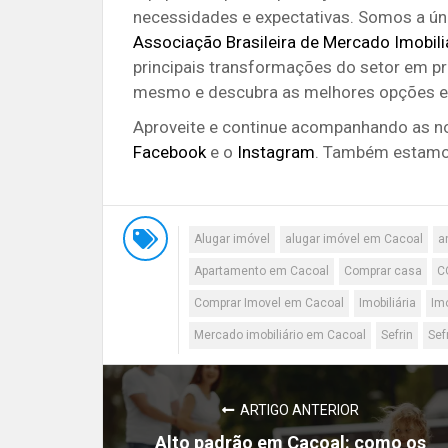
necessidades e expectativas. Somos a úni
Associação Brasileira de Mercado Imobili
principais transformações do setor em pr
mesmo e descubra as melhores opções e
Aproveite e c
ontinue acompanhando as n
Facebook
e o
Instagram
. Também estamos
Alugar imóvel
alugar imóvel em Cacoal
a
Apartamento em Cacoal
Comprar casa
C
Comprar Imovel em Cacoal
Imobiliária
Im
Mercado imobiliário em Cacoal
Sefrin
Sef
ARTIGO ANTERIOR
Alto padrão em Cacoal: como os