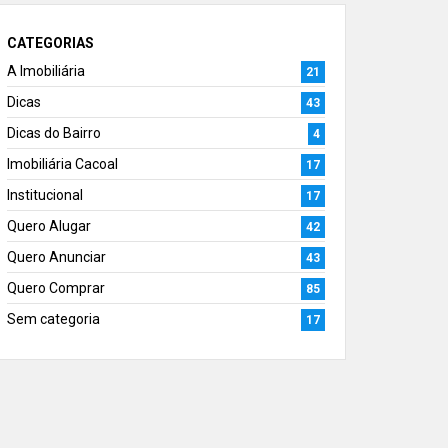
CATEGORIAS
A Imobiliária
21
Dicas
43
Dicas do Bairro
4
Imobiliária Cacoal
17
Institucional
17
Quero Alugar
42
Quero Anunciar
43
Quero Comprar
85
Sem categoria
17