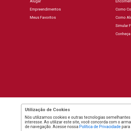
Alugar
Encomen
Empreendimentos
Como Co
Meus Favoritos
Como Al
Simular 
Conheça
Utilização de Cookies
Nós utilizamos cookies e outras tecnologias semelhante
interesse. Ao utilizar este site, você concorda com o a
Sefrin Negócios Imobiliári
de navegação. Acesse nossa
Política de Privacidade
para 
2026