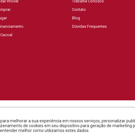
dar Imóvel
Trabalhe Conosco
mprar
Contato
ugar
Blog
Financiamento
Dúvidas Frequentes
 Cacoal
s para melhorar a sua experiência em nossos serviços, personalizar p
rmazenamento de cookies em seu dispositivo para geração de marketing
Feito com
pel
os LTDA. CNPJ 05.135.254/0001-30. CRECI 2203-J ©
entender melhor como utilizamos estes dados.