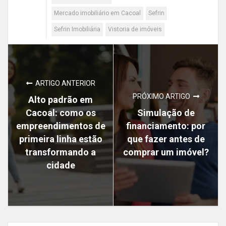
Mercado imobiliário em Cacoal
Sefrin
Sefrin Imobiliária
Vistoria de imóveis
ARTIGO ANTERIOR
PRÓXIMO ARTIGO
Alto padrão em
Cacoal: como os
Simulação de
empreendimentos de
financiamento: por
primeira linha estão
que fazer antes de
transformando a
comprar um imóvel?
cidade