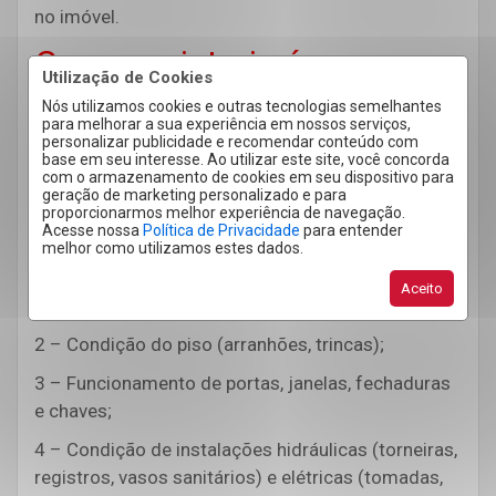
no imóvel.
Como a vistoria é
Utilização de Cookies
realizada?
Nós utilizamos cookies e outras tecnologias semelhantes
para melhorar a sua experiência em nossos serviços,
personalizar publicidade e recomendar conteúdo com
O processo de vistoria geralmente envolve uma
base em seu interesse. Ao utilizar este site, você concorda
com o armazenamento de cookies em seu dispositivo para
análise criteriosa de cada detalhe do imóvel. Aqui
geração de marketing personalizado e para
estão alguns pontos que costumam ser avaliados
proporcionarmos melhor experiência de navegação.
Acesse nossa
Política de Privacidade
para entender
pelos profissionais:
melhor como utilizamos estes dados.
1 – Estado das paredes e pintura (presença de
Aceito
manchas, furos, infiltrações);
2 – Condição do piso (arranhões, trincas);
3 – Funcionamento de portas, janelas, fechaduras
e chaves;
4 – Condição de instalações hidráulicas (torneiras,
registros, vasos sanitários) e elétricas (tomadas,