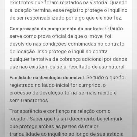
existentes que foram relatados na vistoria. Quando
a locação termina, esse registro protege o inquilino
de ser responsabilizado por algo que ele não fez.
O laudo
Comprovação do cumprimento do contrato:
serve como prova oficial de que o imóvel foi
devolvido nas condições combinadas no contrato
de locação. Isso protege o inquilino contra
qualquer tentativa de cobrança adicional por danos
que não existam, ou seja, resultado de uso natural.
Se tudo o que foi
Facilidade na devolução do imóvel:
registrado no laudo inicial for cumprido, o
processo de devolução torna-se mais rápido e
sem transtornos.
Transparência e confiança na relação com o
locador: Saber que há um documento benchmark
que protege ambas as partes dá maior
tranquilidade ao inquilino ao longo de sua estadia