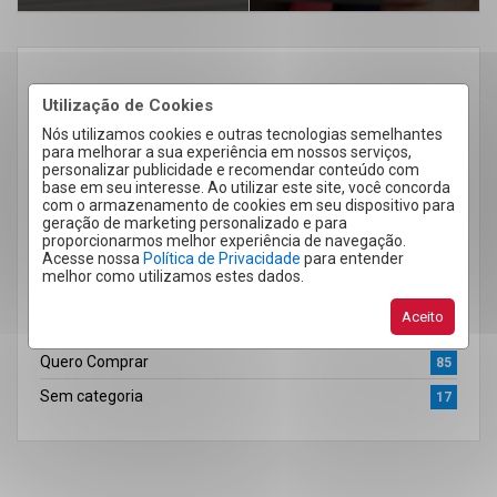
CATEGORIAS
Utilização de Cookies
A Imobiliária
21
Nós utilizamos cookies e outras tecnologias semelhantes
para melhorar a sua experiência em nossos serviços,
Dicas
43
personalizar publicidade e recomendar conteúdo com
base em seu interesse. Ao utilizar este site, você concorda
Dicas do Bairro
4
com o armazenamento de cookies em seu dispositivo para
geração de marketing personalizado e para
Imobiliária Cacoal
17
proporcionarmos melhor experiência de navegação.
Institucional
Acesse nossa
Política de Privacidade
para entender
17
melhor como utilizamos estes dados.
Quero Alugar
42
Aceito
Quero Anunciar
43
Quero Comprar
85
Sem categoria
17