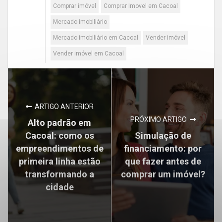
Comprar imóvel
Comprar Imovel em Cacoal
Mercado imobiliário
Mercado imobiliário em Cacoal
Vender imóvel
Vender imóvel em Cacoal
ARTIGO ANTERIOR
PRÓXIMO ARTIGO
Alto padrão em
Cacoal: como os
Simulação de
empreendimentos de
financiamento: por
primeira linha estão
que fazer antes de
transformando a
comprar um imóvel?
cidade