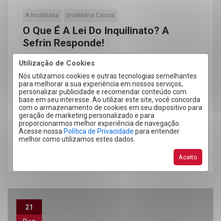
A Imobiliária
Imobiliária Cacoal
O Que É A Lei Do Inquilinato? A
Sefrin Responde!
A Lei nº 8.245, mais conhecida informalmente
Utilização de Cookies
como Lei do Inquilinato, completou 30 anos em
Nós utilizamos cookies e outras tecnologias semelhantes
para melhorar a sua experiência em nossos serviços,
2021. Muito citada no mercado […]
personalizar publicidade e recomendar conteúdo com
base em seu interesse. Ao utilizar este site, você concorda
com o armazenamento de cookies em seu dispositivo para
geração de marketing personalizado e para
proporcionarmos melhor experiência de navegação.
Acesse nossa
Política de Privacidade
para entender
melhor como utilizamos estes dados.
LEIA MAIS
Aceito
21