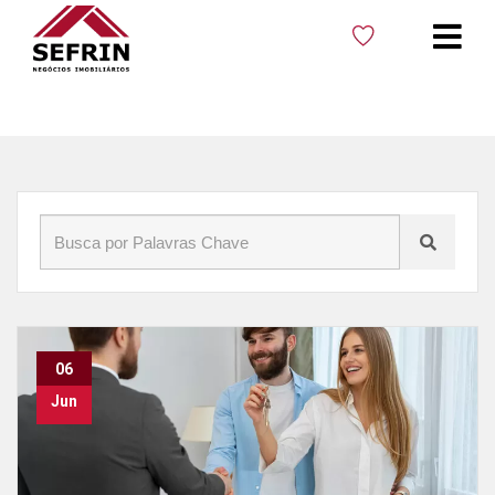
Início
»
Blog
»
Seguro fiança
06
Jun