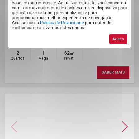
APARTAMENTO 2 QUARTOS PRINCESA ISABEL 62M²
base em seu interesse. Ao utilizar este site, você concorda
AVENIDA NAÇÕES UNIDAS, 2112, PRINCESA ISABEL -
com o armazenamento de cookies em seu dispositivo para
CACOAL
/RO
geração de marketing personalizado e para
LÍNEA RESIDENCE
proporcionarmos melhor experiência de navegação.
Acesse nossa
Política de Privacidade
para entender
Cód.:
SEF2064
melhor como utilizamos estes dados.
Venda
R$ 449.000,00
Aceito
2
1
62
m²
Quartos
Vaga
Privat.
SABER MAIS