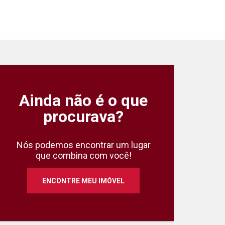
Ainda não é o que
Apartamento 3 Qu
procurava?
Avenida Belo Horizonte, 
Edifício Roma
Cód.:
SEF1261
Nós podemos encontrar um lugar
que combina com você!
ENCONTRE MEU IMÓVEL
3
1
Quartos
Suíte
Va