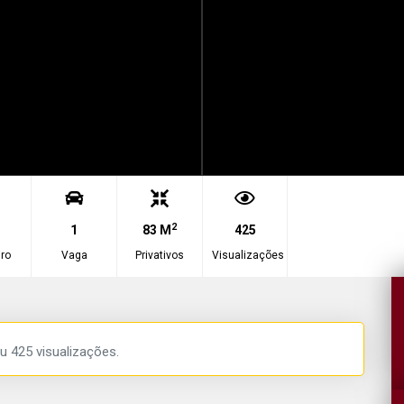
2
1
83 M
425
ro
Vaga
Privativos
Visualizações
u 425 visualizações.