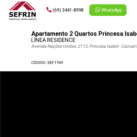
(69) 3441-8998
WhatsApp
Apartamento 2 Quartos Princesa Isab
LÍNEA RESIDENCE
Avenida Nações Unidas, 2112, Princesa Isabel - Cacoal
/
CÓDIGO: SEF1769