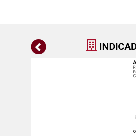
INDICA
A
R
P
C
Q