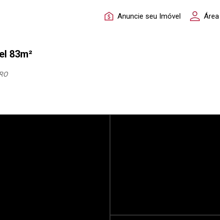
Anuncie seu Imóvel
Área
el 83m²
RO