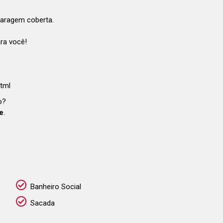
aragem coberta.
ra você!
html
o?
e
.
Banheiro Social
Sacada