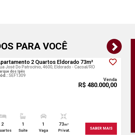
DOS PARA VOCÊ
partamento 2 Quartos Eldorado 73m²
ua José Do Patrocínio, 4600, Eldorado - Cacoal
/RO
arque dos Ipês
ód.:
SEF1309
Venda
R$ 480.000,00
2
1
1
73
m²
SABER MAIS
uartos
Suíte
Vaga
Privat.