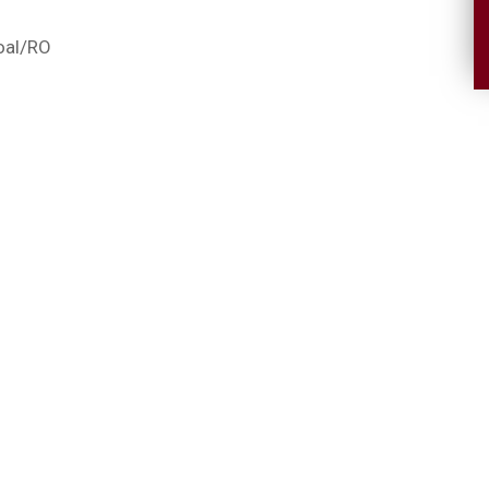
oal
/RO