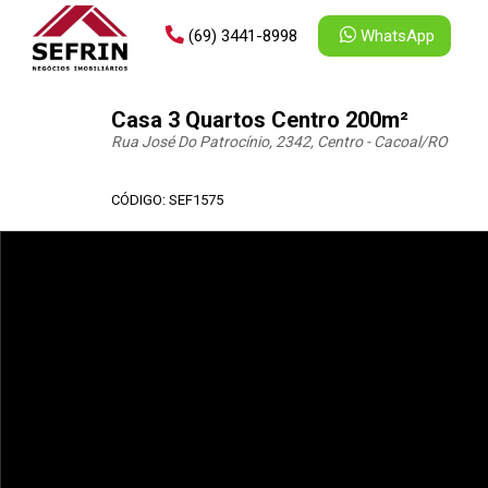
(69) 3441-8998
WhatsApp
Casa 3 Quartos Centro 200m²
Rua José Do Patrocínio, 2342, Centro - Cacoal
/RO
CÓDIGO: SEF1575