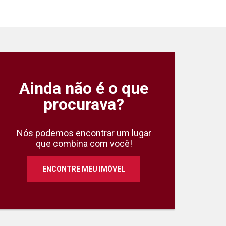
Ainda não é o que
Casa 3 Quartos Pr
procurava?
Avenida Marechal Rondon
Cacoal
/RO
Cód.:
SEF2130
Nós podemos encontrar um lugar
que combina com você!
ENCONTRE MEU IMÓVEL
3
1
Quartos
Suíte
Va