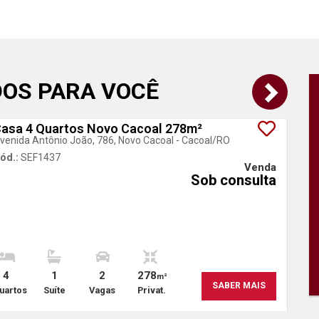
DOS PARA VOCÊ
asa 4 Quartos Novo Cacoal 278m²
venida Antônio João, 786, Novo Cacoal - Cacoal
/RO
ód.:
SEF1437
Venda
Sob consulta
4
1
2
278
m²
SABER MAIS
uartos
Suíte
Vagas
Privat.