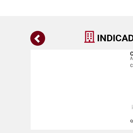
INDICA
C
A
C
Q