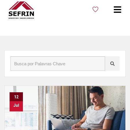
Início
»
Blog
»
Vender Casa em Cacoal
12
Jul