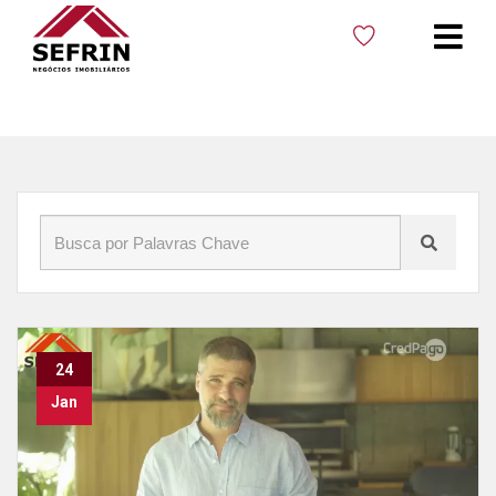
Início
»
Blog
»
Garantia locatícia
24
Jan