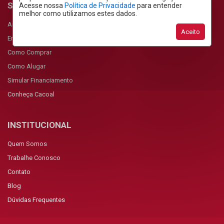
SERVIÇOS
Acesse nossa
Política de Privacidade
para entender
melhor como utilizamos estes dados.
Anunciar Imóvel
Aceito
Encomendar Imóvel
Como Comprar
Como Alugar
Simular Financiamento
Conheça Cacoal
INSTITUCIONAL
Quem Somos
Trabalhe Conosco
Contato
Blog
Dúvidas Frequentes