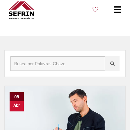
Início
»
Blog
»
Documentos para compra de imóvel
08
Abr