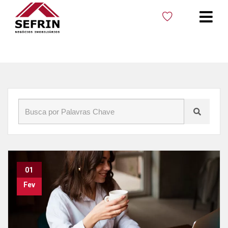
Início
»
Blog
»
Aluguel em Cacoal
01
Fev