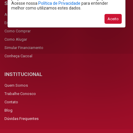
SERVIÇOS
Acesse nossa
Política de Privacidade
para entender
melhor como utilizamos estes dados.
Anunciar Imóvel
Aceito
Encomendar Imóvel
Como Comprar
Como Alugar
Simular Financiamento
Conheça Cacoal
INSTITUCIONAL
Quem Somos
Trabalhe Conosco
Contato
Blog
Dúvidas Frequentes