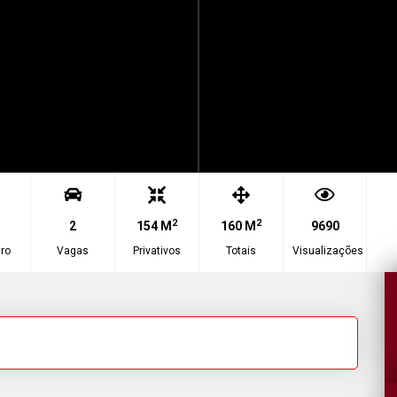
2
2
2
154 M
160 M
9690
ro
Vagas
Privativos
Totais
Visualizações