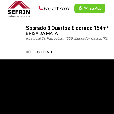
(69) 3441-8998
WhatsApp
Sobrado 3 Quartos Eldorado 154m²
BRISA DA MATA
Rua José Do Patrocínio, 4550, Eldorado - Cacoal
/RO
CÓDIGO: SEF1551