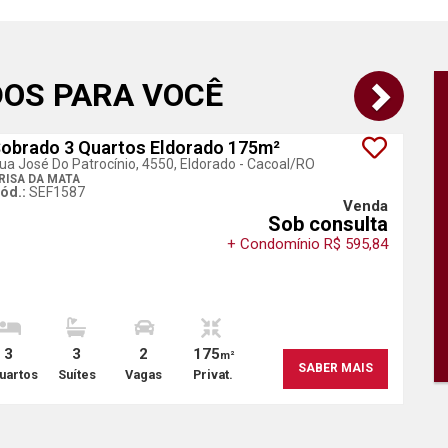
DOS PARA VOCÊ
obrado 3 Quartos Eldorado 175m²
ua José Do Patrocínio, 4550, Eldorado - Cacoal
/RO
RISA DA MATA
ód.:
SEF1587
Venda
Sob consulta
+ Condomínio R$ 595,84
3
3
2
175
m²
SABER MAIS
uartos
Suítes
Vagas
Privat.