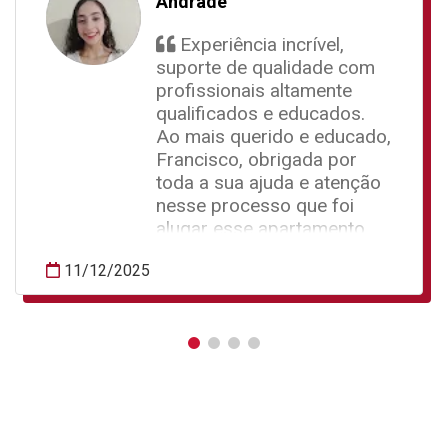
Andrade
Experiência incrível,
suporte de qualidade com
profissionais altamente
qualificados e educados.
Ao mais querido e educado,
Francisco, obrigada por
toda a sua ajuda e atenção
nesse processo que foi
alugar esse apartamento,
está sendo a realização de
11/12/2025
um sonho para mim, saiba
que sou muita grata por
toda sua disponibilidade,
simpatia, paciência e
dedicação em oferecer
tamanha qualidade no
atendimento.