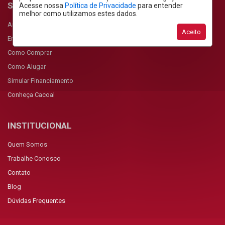
SERVIÇOS
Acesse nossa
Política de Privacidade
para entender
melhor como utilizamos estes dados.
Anunciar Imóvel
Aceito
Encomendar Imóvel
Como Comprar
Como Alugar
Simular Financiamento
Conheça Cacoal
INSTITUCIONAL
Quem Somos
Trabalhe Conosco
Contato
Blog
Dúvidas Frequentes