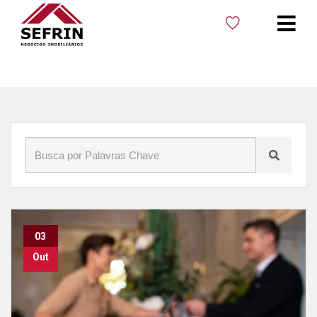
Início
»
Blog
»
Turista em Cacoal
03
Out