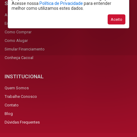
SERVIÇOS
Acesse nossa
Política de Privacidade
para entender
melhor como utilizamos estes dados.
Anunciar Imóvel
Aceito
Encomendar Imóvel
Como Comprar
Como Alugar
Simular Financiamento
Conheça Cacoal
INSTITUCIONAL
Quem Somos
Trabalhe Conosco
Contato
Blog
Dúvidas Frequentes