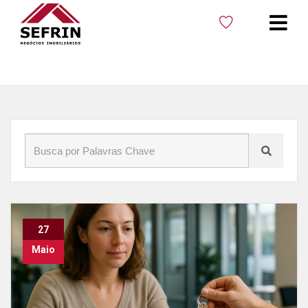
Início
»
Blog
»
Score
27
Maio