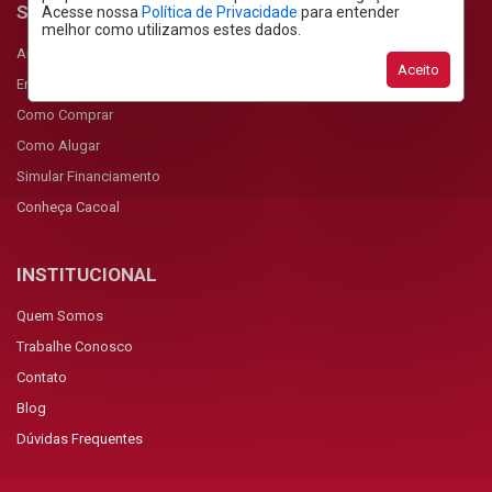
SERVIÇOS
Acesse nossa
Política de Privacidade
para entender
melhor como utilizamos estes dados.
Anunciar Imóvel
Aceito
Encomendar Imóvel
Como Comprar
Como Alugar
Simular Financiamento
Conheça Cacoal
INSTITUCIONAL
Quem Somos
Trabalhe Conosco
Contato
Blog
Dúvidas Frequentes