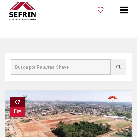
Início
»
Blog
»
Residencial Vienna
07
Fev