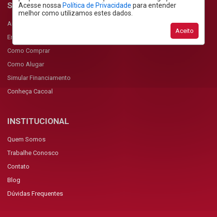
SERVIÇOS
Acesse nossa
Política de Privacidade
para entender
melhor como utilizamos estes dados.
Anunciar Imóvel
Aceito
Encomendar Imóvel
Como Comprar
Como Alugar
Simular Financiamento
Conheça Cacoal
INSTITUCIONAL
Quem Somos
Trabalhe Conosco
Contato
Blog
Dúvidas Frequentes