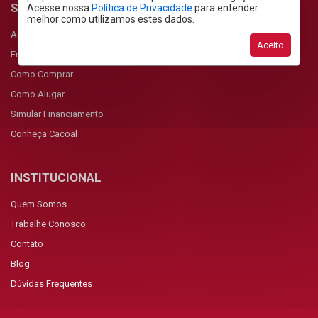
SERVIÇOS
Acesse nossa
Política de Privacidade
para entender
melhor como utilizamos estes dados.
Anunciar Imóvel
Aceito
Encomendar Imóvel
Como Comprar
Como Alugar
Simular Financiamento
Conheça Cacoal
INSTITUCIONAL
Quem Somos
Trabalhe Conosco
Contato
Blog
Dúvidas Frequentes