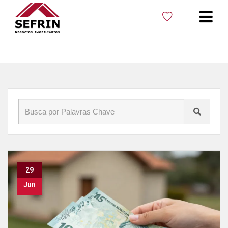
Início
»
Blog
»
Renda de Aluguel em Cacoal
29
Jun