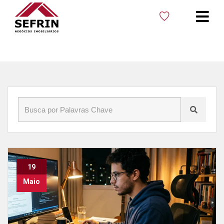
Início
»
Blog
»
Reforma Tributária
19
Maio