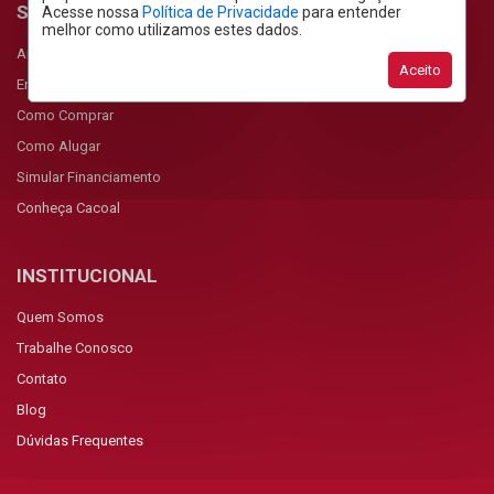
SERVIÇOS
Acesse nossa
Política de Privacidade
para entender
melhor como utilizamos estes dados.
Anunciar Imóvel
Aceito
Encomendar Imóvel
Como Comprar
Como Alugar
Simular Financiamento
Conheça Cacoal
INSTITUCIONAL
Quem Somos
Trabalhe Conosco
Contato
Blog
Dúvidas Frequentes