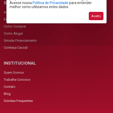
SERVIÇOS
Acesse nossa
Política de Privacidade
para entender
melhor como utilizamos estes dados.
Anunciar Imóvel
Aceito
Encomendar Imóvel
Como Comprar
Como Alugar
Simular Financiamento
Conheça Cacoal
INSTITUCIONAL
Quem Somos
Trabalhe Conosco
Contato
Blog
Dúvidas Frequentes