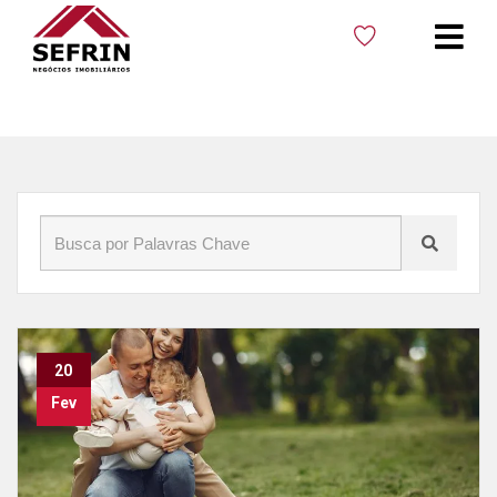
Início
»
Blog
»
Pontos turísticos
20
Fev