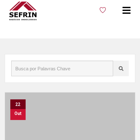
Início
»
Blog
»
Mudanças climáticas
22
Out