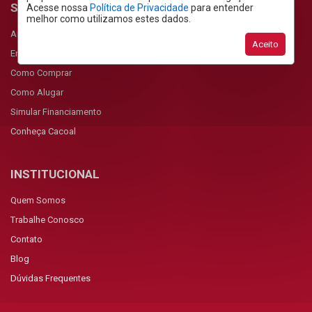
SERVIÇOS
Acesse nossa
Política de Privacidade
para entender
melhor como utilizamos estes dados.
Anunciar Imóvel
Aceito
Encomendar Imóvel
Como Comprar
Como Alugar
Simular Financiamento
Conheça Cacoal
INSTITUCIONAL
Quem Somos
Trabalhe Conosco
Contato
Blog
Dúvidas Frequentes