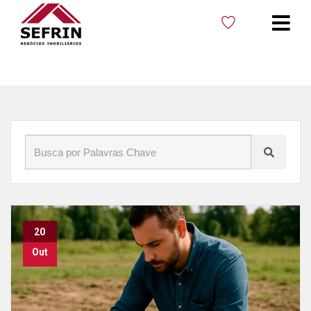
Início
»
Blog
»
Investir em lotes
20
Out