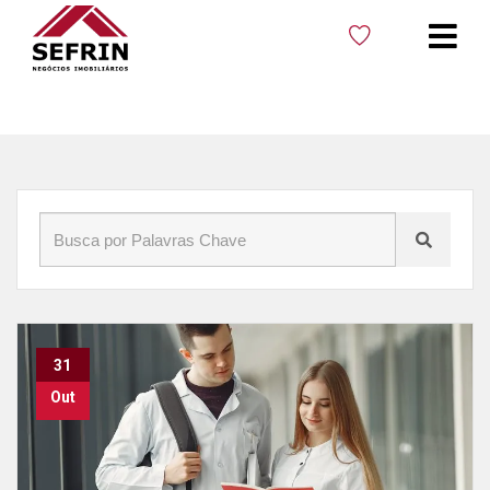
Início
»
Blog
»
Estudar em Cacoal
31
Out