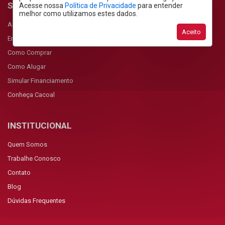
SERVIÇOS
Acesse nossa
Política de Privacidade
para entender
melhor como utilizamos estes dados.
Anunciar Imóvel
Aceito
Encomendar Imóvel
Como Comprar
Como Alugar
Simular Financiamento
Conheça Cacoal
INSTITUCIONAL
Quem Somos
Trabalhe Conosco
Contato
Blog
Dúvidas Frequentes