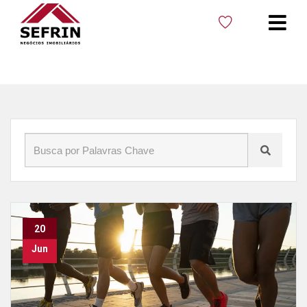
Início
»
Blog
»
Corrida dos Madrugueiros
20
Jun