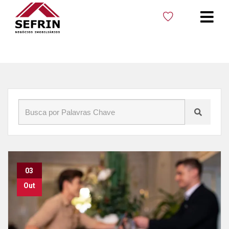
Início
»
Blog
»
COnhecer Cacoal
03
Out