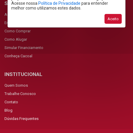
SERVIÇOS
Acesse nossa
Política de Privacidade
para entender
melhor como utilizamos estes dados.
Anunciar Imóvel
Aceito
Encomendar Imóvel
Como Comprar
Como Alugar
Simular Financiamento
Conheça Cacoal
INSTITUCIONAL
Quem Somos
Trabalhe Conosco
Contato
Blog
Dúvidas Frequentes